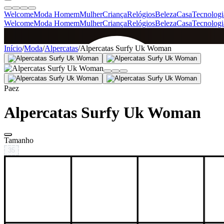
Welcome
Moda Homem
Mulher
Criança
Relógios
Beleza
Casa
Tecnologi
Welcome
Moda Homem
Mulher
Criança
Relógios
Beleza
Casa
Tecnologi
SINCE 2005
Início
/
Moda
/
Alpercatas
/
Alpercatas Surfy Uk Woman
+
de 36.000 reviews
Paez
Alpercatas Surfy Uk Woman
Tamanho
35