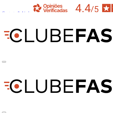
Contacto & Ajuda
pt