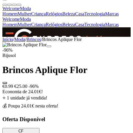
Welcome
Moda
Homem
Mulher
Criança
Relógios
Beleza
Casa
Tecnologia
Marcas
Welcome
Moda
Homem
Mulher
Criança
Relógios
Beleza
Casa
Tecnologia
Marcas
SINCE 2005
Início
/
Moda
/
Brincos
/
Brincos Aplique Flor
-96%
Bijusol
+
de 36.000 reviews
Brincos Aplique Flor
€0.99
€25.00
-96%
Economia de 24.01€!
⭐ 1 unidade já vendida!
💰 Poupa 24.01€ nesta oferta!
Oferta Disponível
CF