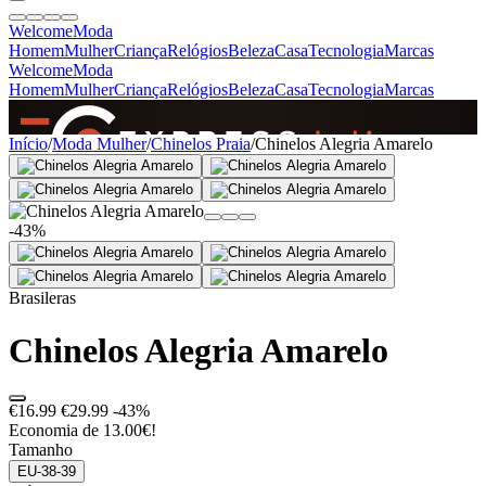
Welcome
Moda
Homem
Mulher
Criança
Relógios
Beleza
Casa
Tecnologia
Marcas
Welcome
Moda
Homem
Mulher
Criança
Relógios
Beleza
Casa
Tecnologia
Marcas
SINCE 2005
Início
/
Moda Mulher
/
Chinelos Praia
/
Chinelos Alegria Amarelo
+
de 36.000 reviews
-43%
Brasileras
Chinelos Alegria Amarelo
€16.99
€29.99
-43%
Economia de 13.00€!
Tamanho
EU-38-39