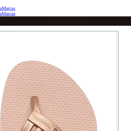
a
Marcas
a
Marcas