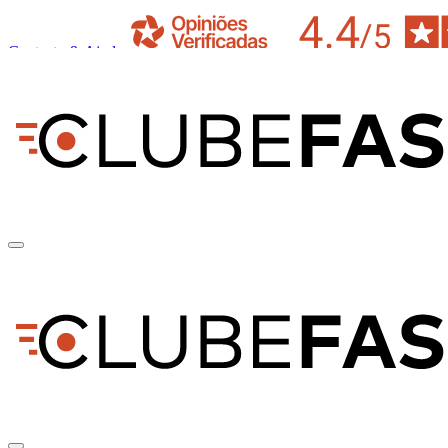
Contacto & Ajuda
pt