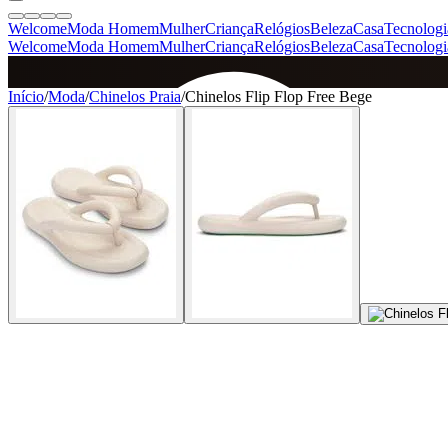
Welcome
Moda Homem
Mulher
Criança
Relógios
Beleza
Casa
Tecnologi
Welcome
Moda Homem
Mulher
Criança
Relógios
Beleza
Casa
Tecnologi
SINCE 2005
Início
/
Moda
/
Chinelos Praia
/
Chinelos Flip Flop Free Bege
+
de 36.000 reviews