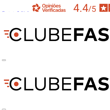
Contacto & Ajuda
pt