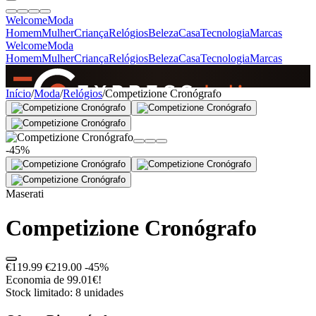
Welcome
Moda
Homem
Mulher
Criança
Relógios
Beleza
Casa
Tecnologia
Marcas
Welcome
Moda
Homem
Mulher
Criança
Relógios
Beleza
Casa
Tecnologia
Marcas
SINCE 2005
Início
/
Moda
/
Relógios
/
Competizione Cronógrafo
+
de 36.000 reviews
-45%
Maserati
Competizione Cronógrafo
€119.99
€219.00
-45%
Economia de 99.01€!
Stock limitado: 8 unidades