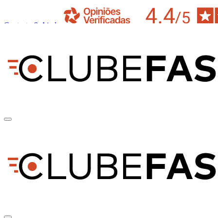
Contacto & Ajuda
pt