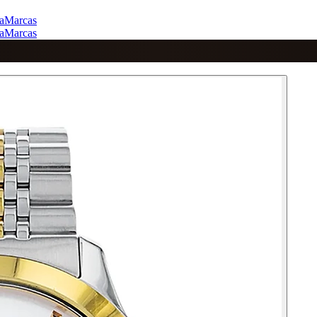
a
Marcas
a
Marcas