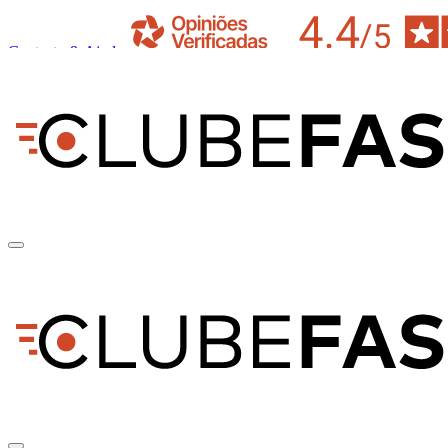
Contacto & Ajuda
pt