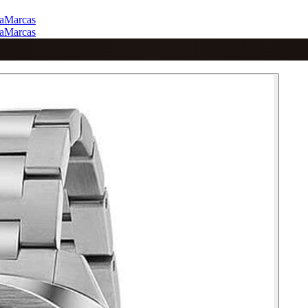
a
Marcas
a
Marcas