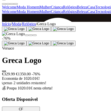
Welcome
Moda Homem
Mulher
Criança
Relógios
Beleza
Casa
Tecnologi
Welcome
Moda Homem
Mulher
Criança
Relógios
Beleza
Casa
Tecnologi
SINCE 2005
Início
/
Moda
/
Relógios
/
Greca Logo
-76%
+
de 36.000 reviews
Versace
Greca Logo
€329.99
€1350.00
-76%
Economia de 1020.01€!
Apenas 2 unidades restantes!
💰 Poupa 1020.01€ nesta oferta!
Oferta Disponível
CF