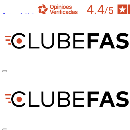
Contacto & Ajuda
pt