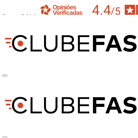
Contacto & Ajuda
pt