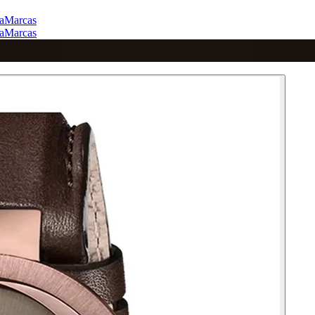
a
Marcas
a
Marcas