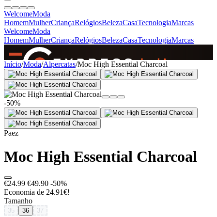
Welcome
Moda
Homem
Mulher
Criança
Relógios
Beleza
Casa
Tecnologia
Marcas
Welcome
Moda
Homem
Mulher
Criança
Relógios
Beleza
Casa
Tecnologia
Marcas
SINCE 2005
Início
/
Moda
/
Alpercatas
/
Moc High Essential Charcoal
+
de 36.000 reviews
-50%
Paez
Moc High Essential Charcoal
€24.99
€49.90
-50%
Economia de 24.91€!
Tamanho
35
36
37