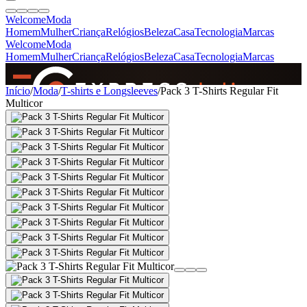
Welcome
Moda
Homem
Mulher
Criança
Relógios
Beleza
Casa
Tecnologia
Marcas
Welcome
Moda
Homem
Mulher
Criança
Relógios
Beleza
Casa
Tecnologia
Marcas
SINCE 2005
Início
/
Moda
/
T-shirts e Longsleeves
/
Pack 3 T-Shirts Regular Fit
Multicor
+
de 36.000 reviews