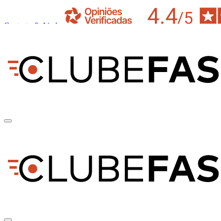
Contacto & Ajuda
pt