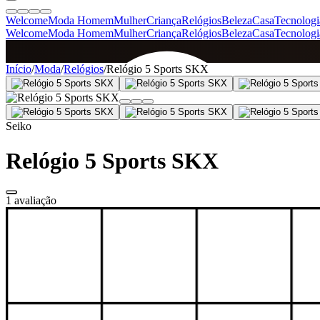
Welcome
Moda Homem
Mulher
Criança
Relógios
Beleza
Casa
Tecnologi
Welcome
Moda Homem
Mulher
Criança
Relógios
Beleza
Casa
Tecnologi
SINCE 2005
Início
/
Moda
/
Relógios
/
Relógio 5 Sports SKX
+
de 36.000 reviews
Seiko
Relógio 5 Sports SKX
1 avaliação