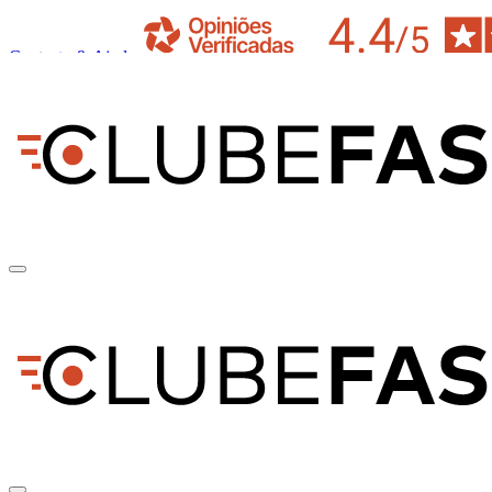
Contacto & Ajuda
pt