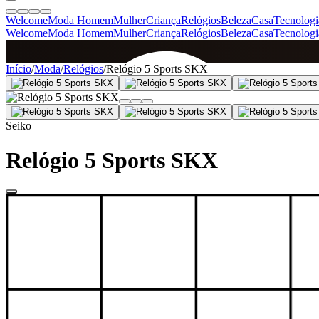
Welcome
Moda Homem
Mulher
Criança
Relógios
Beleza
Casa
Tecnologi
Welcome
Moda Homem
Mulher
Criança
Relógios
Beleza
Casa
Tecnologi
SINCE 2005
Início
/
Moda
/
Relógios
/
Relógio 5 Sports SKX
+
de 36.000 reviews
Seiko
Relógio 5 Sports SKX