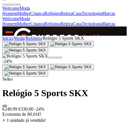
Welcome
Moda
Homem
Mulher
Criança
Relógios
Beleza
Casa
Tecnologia
Marcas
Welcome
Moda
Homem
Mulher
Criança
Relógios
Beleza
Casa
Tecnologia
Marcas
SINCE 2005
Início
/
Moda
/
Relógios
/
Relógio 5 Sports SKX
+
de 36.000 reviews
-24%
Seiko
Relógio 5 Sports SKX
€249.99
€330.00
-24%
Economia de 80.01€!
⭐ 1 unidade já vendida!