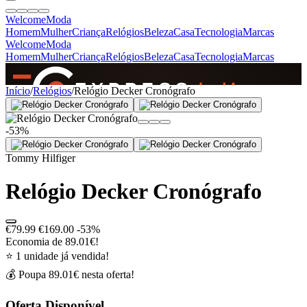
Welcome
Moda
Homem
Mulher
Criança
Relógios
Beleza
Casa
Tecnologia
Marcas
Welcome
Moda
Homem
Mulher
Criança
Relógios
Beleza
Casa
Tecnologia
Marcas
SINCE 2005
Início
/
Relógios
/
Relógio Decker Cronógrafo
-53%
+
de 36.000 reviews
Tommy Hilfiger
Relógio Decker Cronógrafo
€79.99
€169.00
-53%
Economia de 89.01€!
⭐ 1 unidade já vendida!
💰 Poupa 89.01€ nesta oferta!
Oferta Disponível