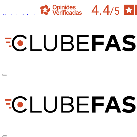
Contacto & Ajuda
pt