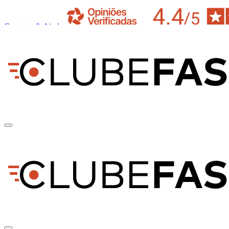
Contacto & Ajuda
pt