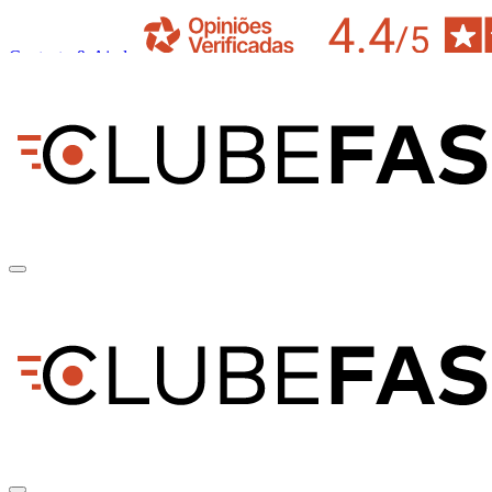
Contacto & Ajuda
pt