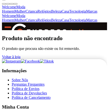
Welcome
Moda
Homem
Mulher
Criança
Relógios
Beleza
Casa
Tecnologia
Marcas
Welcome
Moda
Homem
Mulher
Criança
Relógios
Beleza
Casa
Tecnologia
Marcas
SINCE 2005
Produto não encontrado
O produto que procura não existe ou foi removido.
+
de 36.000 reviews
Voltar à loja
Informações
Sobre Nós
Perguntas Frequentes
Política de Envios
Política de Devoluções
Política de Cancelamento
Minha Conta