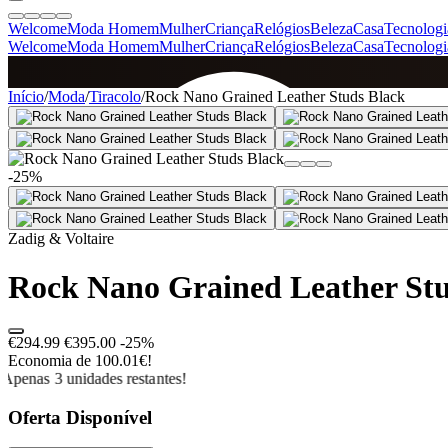
Welcome
Moda Homem
Mulher
Criança
Relógios
Beleza
Casa
Tecnologi
Welcome
Moda Homem
Mulher
Criança
Relógios
Beleza
Casa
Tecnologi
SINCE 2005
Início
/
Moda
/
Tiracolo
/
Rock Nano Grained Leather Studs Black
+
de 36.000 reviews
-25%
Zadig & Voltaire
Rock Nano Grained Leather Stu
€294.99
€395.00
-25%
Economia de 100.01€!
Apenas 3 unidades restantes!
Oferta Disponível