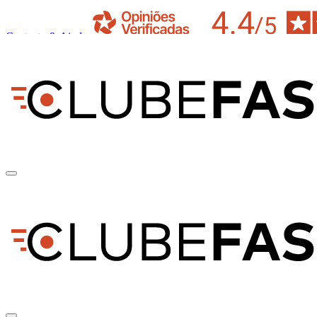
Contacto & Ajuda
pt