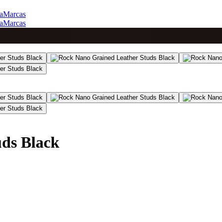
a
Marcas
a
Marcas
ds Black