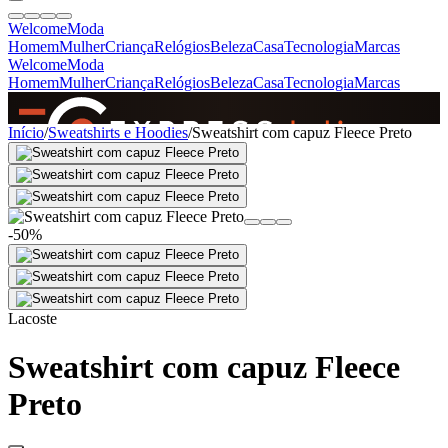
Welcome
Moda
Homem
Mulher
Criança
Relógios
Beleza
Casa
Tecnologia
Marcas
Welcome
Moda
Homem
Mulher
Criança
Relógios
Beleza
Casa
Tecnologia
Marcas
SINCE 2005
Início
/
Sweatshirts e Hoodies
/
Sweatshirt com capuz Fleece Preto
+
de 36.000 reviews
-50%
Lacoste
Sweatshirt com capuz Fleece
Preto