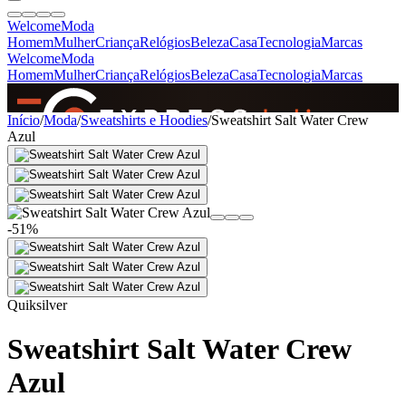
Welcome
Moda
Homem
Mulher
Criança
Relógios
Beleza
Casa
Tecnologia
Marcas
Welcome
Moda
Homem
Mulher
Criança
Relógios
Beleza
Casa
Tecnologia
Marcas
SINCE 2005
Início
/
Moda
/
Sweatshirts e Hoodies
/
Sweatshirt Salt Water Crew
Azul
+
de 36.000 reviews
-51%
Quiksilver
Sweatshirt Salt Water Crew
Azul