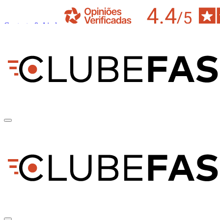
Contacto & Ajuda
pt