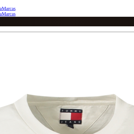
a
Marcas
a
Marcas