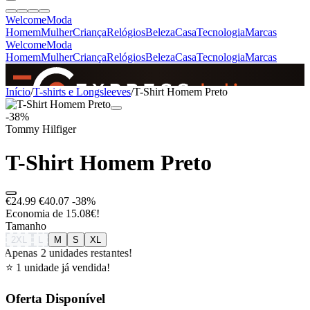
Welcome
Moda
Homem
Mulher
Criança
Relógios
Beleza
Casa
Tecnologia
Marcas
Welcome
Moda
Homem
Mulher
Criança
Relógios
Beleza
Casa
Tecnologia
Marcas
SINCE 2005
Início
/
T-shirts e Longsleeves
/
T-Shirt Homem Preto
-38%
Tommy Hilfiger
+
de 36.000 reviews
T-Shirt Homem Preto
€24.99
€40.07
-38%
Economia de 15.08€!
Tamanho
2XL
L
M
S
XL
Apenas 2 unidades restantes!
⭐ 1 unidade já vendida!
Oferta Disponível