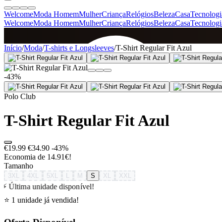
Welcome
Moda Homem
Mulher
Criança
Relógios
Beleza
Casa
Tecnologi
Welcome
Moda Homem
Mulher
Criança
Relógios
Beleza
Casa
Tecnologi
SINCE 2005
Início
/
Moda
/
T-shirts e Longsleeves
/
T-Shirt Regular Fit Azul
-43%
+
de 36.000 reviews
Polo Club
T-Shirt Regular Fit Azul
€19.99
€34.90
-43%
Economia de 14.91€!
Tamanho
3XL
4XL
5XL
L
M
S
XL
XXL
⚡ Última unidade disponível!
⭐ 1 unidade já vendida!