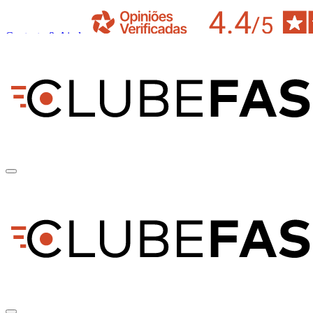
Contacto & Ajuda
pt