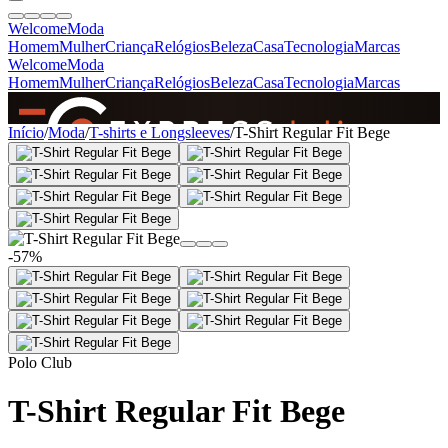
Welcome
Moda
Homem
Mulher
Criança
Relógios
Beleza
Casa
Tecnologia
Marcas
Welcome
Moda
Homem
Mulher
Criança
Relógios
Beleza
Casa
Tecnologia
Marcas
SINCE 2005
Início
/
Moda
/
T-shirts e Longsleeves
/
T-Shirt Regular Fit Bege
+
de 36.000 reviews
-57%
Polo Club
T-Shirt Regular Fit Bege