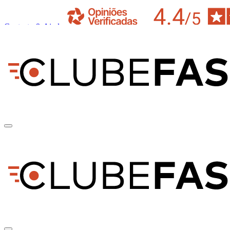
Contacto & Ajuda
pt