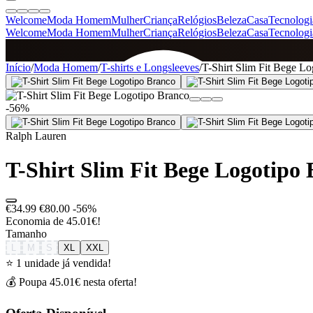
Welcome
Moda Homem
Mulher
Criança
Relógios
Beleza
Casa
Tecnologi
Welcome
Moda Homem
Mulher
Criança
Relógios
Beleza
Casa
Tecnologi
SINCE 2005
Início
/
Moda Homem
/
T-shirts e Longsleeves
/
T-Shirt Slim Fit Bege L
-56%
+
de 36.000 reviews
Ralph Lauren
T-Shirt Slim Fit Bege Logotipo
€34.99
€80.00
-56%
Economia de 45.01€!
Tamanho
L
M
S
XL
XXL
⭐ 1 unidade já vendida!
💰 Poupa 45.01€ nesta oferta!