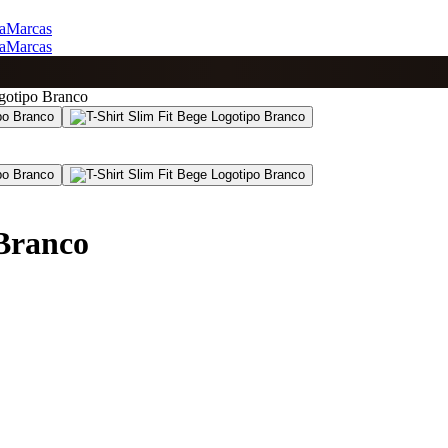
a
Marcas
a
Marcas
ogotipo Branco
 Branco