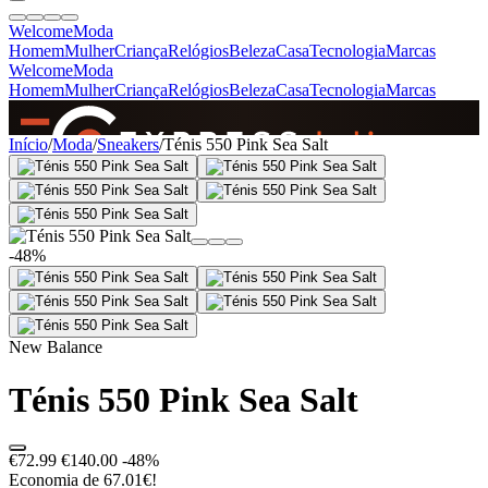
Welcome
Moda
Homem
Mulher
Criança
Relógios
Beleza
Casa
Tecnologia
Marcas
Welcome
Moda
Homem
Mulher
Criança
Relógios
Beleza
Casa
Tecnologia
Marcas
SINCE 2005
Início
/
Moda
/
Sneakers
/
Ténis 550 Pink Sea Salt
+
de 36.000 reviews
-48%
New Balance
Ténis 550 Pink Sea Salt
€72.99
€140.00
-48%
Economia de 67.01€!