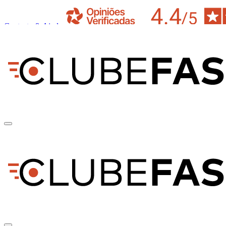
Contacto & Ajuda
pt