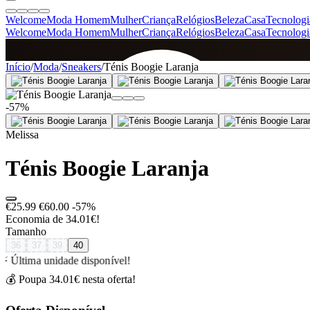
Welcome
Moda Homem
Mulher
Criança
Relógios
Beleza
Casa
Tecnologi
Welcome
Moda Homem
Mulher
Criança
Relógios
Beleza
Casa
Tecnologi
SINCE 2005
Início
/
Moda
/
Sneakers
/
Ténis Boogie Laranja
-57%
+
de 36.000 reviews
Melissa
Ténis Boogie Laranja
€25.99
€60.00
-57%
Economia de 34.01€!
Tamanho
36
37
39
40
⚡ Última unidade disponível!
💰 Poupa 34.01€ nesta oferta!