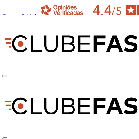
Contacto & Ajuda
pt