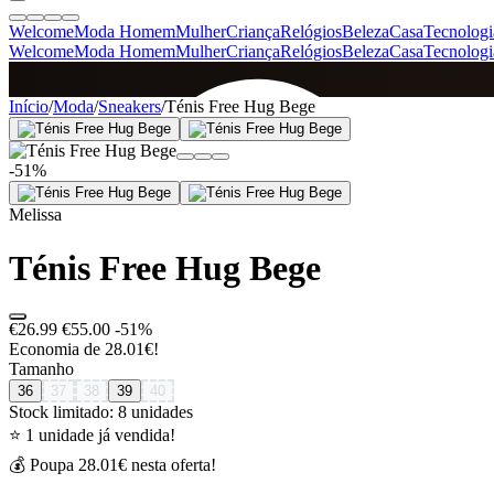
Welcome
Moda Homem
Mulher
Criança
Relógios
Beleza
Casa
Tecnologi
Welcome
Moda Homem
Mulher
Criança
Relógios
Beleza
Casa
Tecnologi
SINCE 2005
Início
/
Moda
/
Sneakers
/
Ténis Free Hug Bege
-51%
+
de 36.000 reviews
Melissa
Ténis Free Hug Bege
€26.99
€55.00
-51%
Economia de 28.01€!
Tamanho
36
37
38
39
40
Stock limitado: 8 unidades
⭐ 1 unidade já vendida!
💰 Poupa 28.01€ nesta oferta!