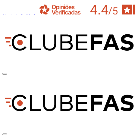
Contacto & Ajuda
pt