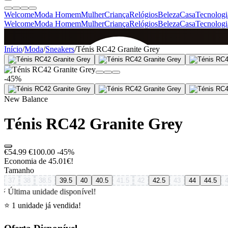
Welcome
Moda Homem
Mulher
Criança
Relógios
Beleza
Casa
Tecnologi
Welcome
Moda Homem
Mulher
Criança
Relógios
Beleza
Casa
Tecnologi
SINCE 2005
Início
/
Moda
/
Sneakers
/
Ténis RC42 Granite Grey
-45%
+
de 36.000 reviews
New Balance
Ténis RC42 Granite Grey
€54.99
€100.00
-45%
Economia de 45.01€!
Tamanho
37
38
38.5
39.5
40
40.5
41.5
42
42.5
43
44
44.5
⚡ Última unidade disponível!
⭐ 1 unidade já vendida!