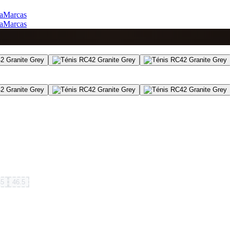
a
Marcas
a
Marcas
45
46.5