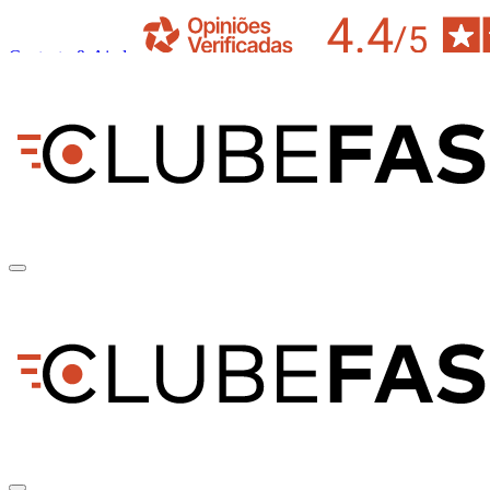
Contacto & Ajuda
pt