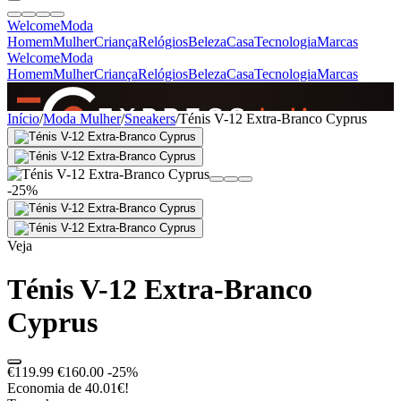
Welcome
Moda
Homem
Mulher
Criança
Relógios
Beleza
Casa
Tecnologia
Marcas
Welcome
Moda
Homem
Mulher
Criança
Relógios
Beleza
Casa
Tecnologia
Marcas
SINCE 2005
Início
/
Moda Mulher
/
Sneakers
/
Ténis V-12 Extra-Branco Cyprus
+
de 36.000 reviews
-25%
Veja
Ténis V-12 Extra-Branco
Cyprus
€119.99
€160.00
-25%
Economia de 40.01€!