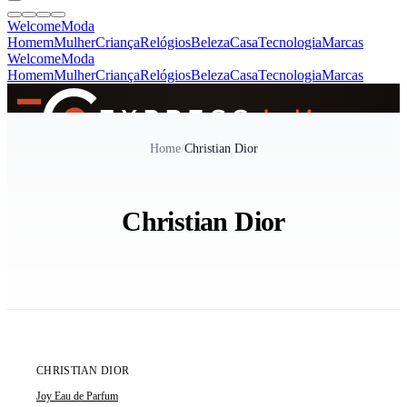
Welcome
Moda
Homem
Mulher
Criança
Relógios
Beleza
Casa
Tecnologia
Marcas
Welcome
Moda
Homem
Mulher
Criança
Relógios
Beleza
Casa
Tecnologia
Marcas
SINCE 2005
Home
/
Christian Dior
+
de 36.000 reviews
Christian Dior
CHRISTIAN DIOR
Joy Eau de Parfum