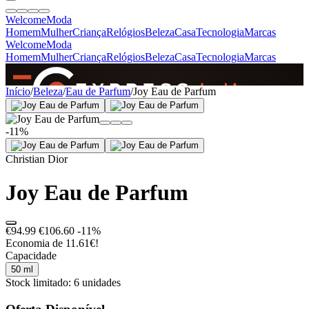
Welcome
Moda
Homem
Mulher
Criança
Relógios
Beleza
Casa
Tecnologia
Marcas
Welcome
Moda
Homem
Mulher
Criança
Relógios
Beleza
Casa
Tecnologia
Marcas
SINCE 2005
Início
/
Beleza
/
Eau de Parfum
/
Joy Eau de Parfum
-11%
+
de 36.000 reviews
Christian Dior
Joy Eau de Parfum
€94.99
€106.60
-11%
Economia de 11.61€!
Capacidade
50 ml
Stock limitado: 6 unidades