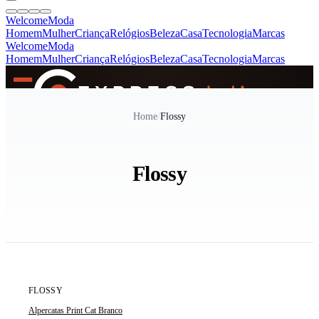
Welcome
Moda
Homem
Mulher
Criança
Relógios
Beleza
Casa
Tecnologia
Marcas
Welcome
Moda
Homem
Mulher
Criança
Relógios
Beleza
Casa
Tecnologia
Marcas
SINCE 2005
Home
/
Flossy
+
de 36.000 reviews
Flossy
ÚLTIMAS 2 UNIDADES
FLOSSY
Alpercatas Print Cat Branco