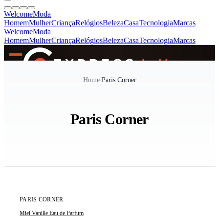
Welcome
Moda
Homem
Mulher
Criança
Relógios
Beleza
Casa
Tecnologia
Marcas
Welcome
Moda
Homem
Mulher
Criança
Relógios
Beleza
Casa
Tecnologia
Marcas
SINCE 2005
Home
/
Paris Corner
+
de 36.000 reviews
Paris Corner
ÚLTIMA UNIDADE
PARIS CORNER
Miel Vanille Eau de Parfum