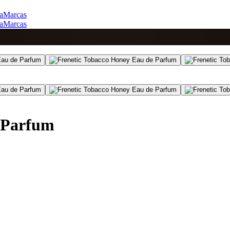
a
Marcas
a
Marcas
 Parfum