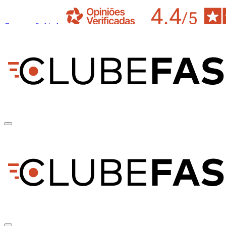
Contacto & Ajuda
pt