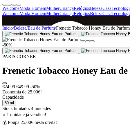
Welcome
Moda Homem
Mulher
Criança
Relógios
Beleza
Casa
Tecnologi
Welcome
Moda Homem
Mulher
Criança
Relógios
Beleza
Casa
Tecnologi
SINCE 2005
Início
/
Beleza
/
Eau de Parfum
/
Frenetic Tobacco Honey Eau de Parfum
-50%
+
de 36.000 reviews
PARIS CORNER
Frenetic Tobacco Honey Eau de
€24.99
€49.99
-50%
Economia de 25.00€!
Capacidade
80 ml
Stock limitado: 4 unidades
⭐ 1 unidade já vendida!
💰 Poupa 25.00€ nesta oferta!