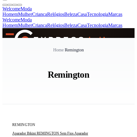
Welcome
Moda
Homem
Mulher
Criança
Relógios
Beleza
Casa
Tecnologia
Marcas
Welcome
Moda
Homem
Mulher
Criança
Relógios
Beleza
Casa
Tecnologia
Marcas
SINCE 2005
Home
/
Remington
+
de 36.000 reviews
Remington
REMINGTON
Aparador Bikini REMINGTON Sem Fios Aparador