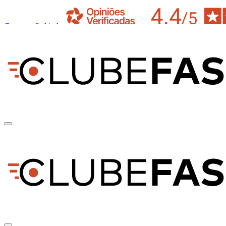
Contacto & Ajuda
pt