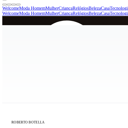
Welcome
Moda Homem
Mulher
Criança
Relógios
Beleza
Casa
Tecnologi
Welcome
Moda Homem
Mulher
Criança
Relógios
Beleza
Casa
Tecnologi
SINCE 2005
+
de 36.000 reviews
ÚLTIMA UNIDADE
ROBERTO BOTELLA