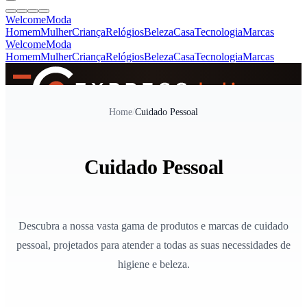
Welcome
Moda
Homem
Mulher
Criança
Relógios
Beleza
Casa
Tecnologia
Marcas
Welcome
Moda
Homem
Mulher
Criança
Relógios
Beleza
Casa
Tecnologia
Marcas
SINCE 2005
Home
/
Cuidado Pessoal
+
de 36.000 reviews
Cuidado Pessoal
Descubra a nossa vasta gama de produtos e marcas de cuidado
pessoal, projetados para atender a todas as suas necessidades de
higiene e beleza.