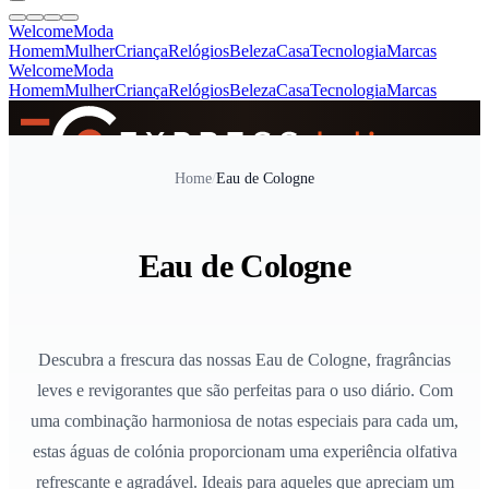
Welcome
Moda
Homem
Mulher
Criança
Relógios
Beleza
Casa
Tecnologia
Marcas
Welcome
Moda
Homem
Mulher
Criança
Relógios
Beleza
Casa
Tecnologia
Marcas
SINCE 2005
Home
/
Eau de Cologne
+
de 36.000 reviews
Eau de Cologne
Descubra a frescura das nossas Eau de Cologne, fragrâncias
leves e revigorantes que são perfeitas para o uso diário. Com
uma combinação harmoniosa de notas especiais para cada um,
estas águas de colónia proporcionam uma experiência olfativa
refrescante e agradável. Ideais para aqueles que apreciam um