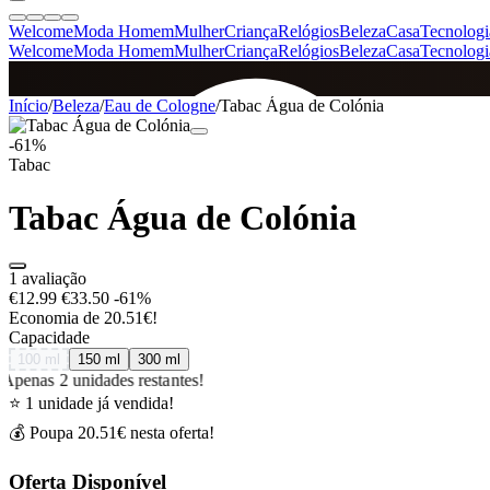
Welcome
Moda Homem
Mulher
Criança
Relógios
Beleza
Casa
Tecnologi
Welcome
Moda Homem
Mulher
Criança
Relógios
Beleza
Casa
Tecnologi
SINCE 2005
Início
/
Beleza
/
Eau de Cologne
/
Tabac Água de Colónia
-61%
Tabac
+
de 36.000 reviews
Tabac Água de Colónia
1 avaliação
€12.99
€33.50
-61%
Economia de 20.51€!
Capacidade
100 ml
150 ml
300 ml
Apenas 2 unidades restantes!
⭐ 1 unidade já vendida!
💰 Poupa 20.51€ nesta oferta!
Oferta Disponível