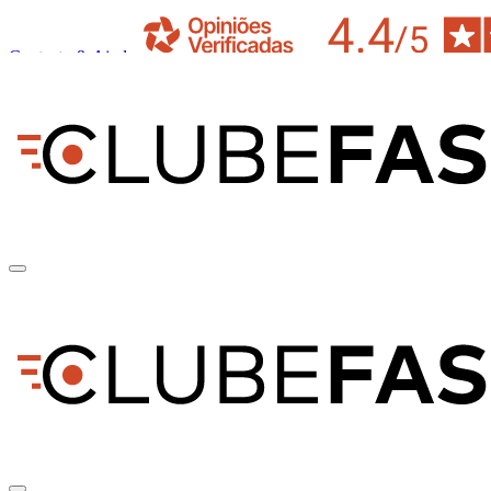
Contacto & Ajuda
pt