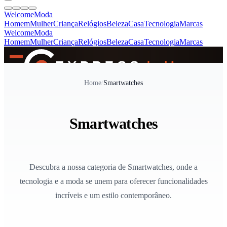
Welcome
Moda
Homem
Mulher
Criança
Relógios
Beleza
Casa
Tecnologia
Marcas
Welcome
Moda
Homem
Mulher
Criança
Relógios
Beleza
Casa
Tecnologia
Marcas
SINCE 2005
Home
/
Smartwatches
+
de 36.000 reviews
Smartwatches
Descubra a nossa categoria de Smartwatches, onde a
tecnologia e a moda se unem para oferecer funcionalidades
incríveis e um estilo contemporâneo.