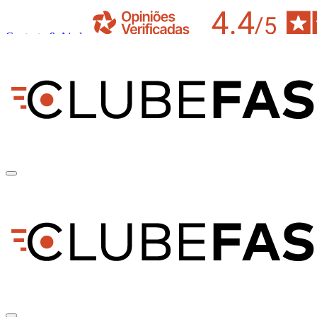
Contacto & Ajuda
pt