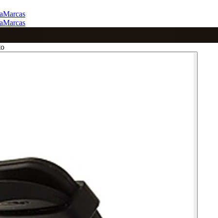
a
Marcas
a
Marcas
to