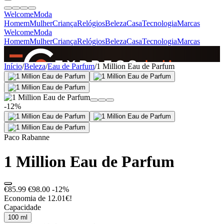
Welcome
Moda
Homem
Mulher
Criança
Relógios
Beleza
Casa
Tecnologia
Marcas
Welcome
Moda
Homem
Mulher
Criança
Relógios
Beleza
Casa
Tecnologia
Marcas
SINCE 2005
Início
/
Beleza
/
Eau de Parfum
/
1 Million Eau de Parfum
+
de 36.000 reviews
-12%
Paco Rabanne
1 Million Eau de Parfum
€85.99
€98.00
-12%
Economia de 12.01€!
Capacidade
100 ml