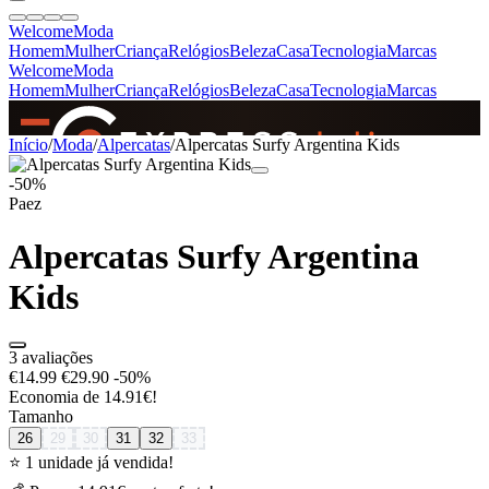
Welcome
Moda
Homem
Mulher
Criança
Relógios
Beleza
Casa
Tecnologia
Marcas
Welcome
Moda
Homem
Mulher
Criança
Relógios
Beleza
Casa
Tecnologia
Marcas
SINCE 2005
Início
/
Moda
/
Alpercatas
/
Alpercatas Surfy Argentina Kids
-50%
Paez
+
de 36.000 reviews
Alpercatas Surfy Argentina
Kids
3 avaliações
€14.99
€29.90
-50%
Economia de 14.91€!
Tamanho
26
29
30
31
32
33
⭐ 1 unidade já vendida!