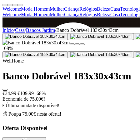
Welcome
Moda Homem
Mulher
Criança
Relógios
Beleza
Casa
Tecnologi
Welcome
Moda Homem
Mulher
Criança
Relógios
Beleza
Casa
Tecnologi
SINCE 2005
Início
/
Casa
/
Bancos Jardim
/
Banco Dobrável 183x30x43cm
-68%
+
de 36.000 reviews
WellHome
Banco Dobrável 183x30x43cm
€34.99
€109.99
-68%
Economia de 75.00€!
⚡ Última unidade disponível!
💰 Poupa 75.00€ nesta oferta!
Oferta Disponível