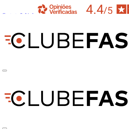
Contacto & Ajuda
pt