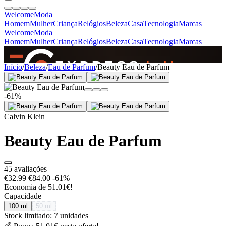
Welcome
Moda
Homem
Mulher
Criança
Relógios
Beleza
Casa
Tecnologia
Marcas
Welcome
Moda
Homem
Mulher
Criança
Relógios
Beleza
Casa
Tecnologia
Marcas
SINCE 2005
Início
/
Beleza
/
Eau de Parfum
/
Beauty Eau de Parfum
-61%
+
de 36.000 reviews
Calvin Klein
Beauty Eau de Parfum
45 avaliações
€32.99
€84.00
-61%
Economia de 51.01€!
Capacidade
100 ml
50 ml
Stock limitado: 7 unidades